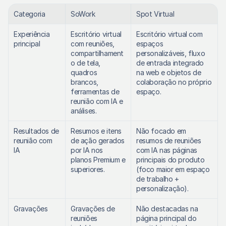
Categoria
SoWork
Spot Virtual
Experiência 
Escritório virtual 
Escritório virtual com 
principal
com reuniões, 
espaços 
compartilhament
personalizáveis, fluxo 
o de tela, 
de entrada integrado 
quadros 
na web e objetos de 
brancos, 
colaboração no próprio 
ferramentas de 
espaço. 
reunião com IA e 
análises. 
Resultados de 
Resumos e itens 
Não focado em 
reunião com 
de ação gerados 
resumos de reuniões 
IA
por IA nos 
com IA nas páginas 
planos Premium e 
principais do produto 
superiores. 
(foco maior em espaço 
de trabalho + 
personalização). 
Gravações
Gravações de 
Não destacadas na 
reuniões 
página principal do 