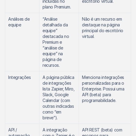
incluídas no 
escritório virtual. 
plano Premium. 
Análises de 
“Análise 
Não é um recurso em 
equipe
detalhada da 
destaque na página 
equipe” 
principal do escritório 
destacada no 
virtual. 
Premium e 
“análise de 
equipe” na 
página de 
recursos. 
Integrações
A página pública 
Menciona integrações 
de integrações 
personalizadas para o 
lista Zapier, Miro, 
Enterprise. Possui uma 
Slack, Google 
API (beta) para 
Calendar (com 
programabilidade. 
outras indicadas 
como “em 
breve”). 
API / 
A integração 
API REST (beta) com 
automação
com o Zapier é o 
escopos para 