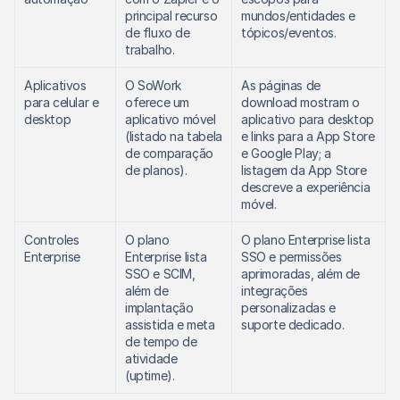
principal recurso 
mundos/entidades e 
de fluxo de 
tópicos/eventos. 
trabalho. 
Aplicativos 
O SoWork 
As páginas de 
para celular e 
oferece um 
download mostram o 
desktop
aplicativo móvel 
aplicativo para desktop 
(listado na tabela 
e links para a App Store 
de comparação 
e Google Play; a 
de planos). 
listagem da App Store 
descreve a experiência 
móvel. 
Controles 
O plano 
O plano Enterprise lista 
Enterprise
Enterprise lista 
SSO e permissões 
SSO e SCIM, 
aprimoradas, além de 
além de 
integrações 
implantação 
personalizadas e 
assistida e meta 
suporte dedicado. 
de tempo de 
atividade 
(uptime). 