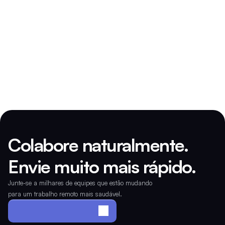
Para transferências do Reino Unido, aplica-se o Adendo do 
Reino Unido. 
Este DPA entra em vigor automaticamente e 
não exige assinatura.
O uso do SoWork após a data de vigência constitui 
aceitação.
Colabore naturalmente. 
Envie muito mais rápido.
Junte-se a milhares de equipes que estão mudando 
para um trabalho remoto mais saudável.
Monte o seu escritório