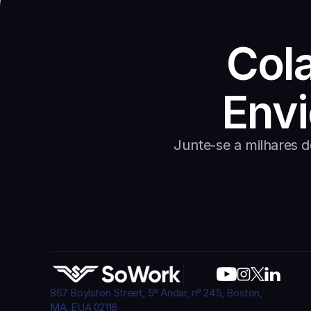
Cola
Envi
Junte-se a milhares 
867 Boylston Street, 5º Andar, nº 245, Boston, 
MA, EUA 02116