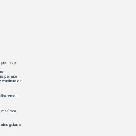
 que serve
s
omo
ia permite
o contínuo de
ilha remota
 uma única
entes guias e