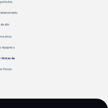
que todos
pertencimento
 de alto
uma única
s equipes a
om
Notas de
 físicas.