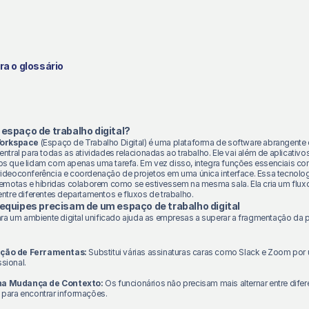
ara o glossário
 espaço de trabalho digital?
Workspace
(Espaço de Trabalho Digital) é uma plataforma de software abrangente
tral para todas as atividades relacionadas ao trabalho. Ele vai além de aplicativo
s que lidam com apenas uma tarefa. Em vez disso, integra funções essenciais c
deoconferência e coordenação de projetos em uma única interface. Essa tecnolog
emotas e híbridas colaborem como se estivessem na mesma sala. Ela cria um flux
ntre diferentes departamentos e fluxos de trabalho.
 equipes precisam de um espaço de trabalho digital
ara um ambiente digital unificado ajuda as empresas a superar a fragmentação da p
ção de Ferramentas:
Substitui várias assinaturas caras como Slack e Zoom por
sional.
na Mudança de Contexto:
Os funcionários não precisam mais alternar entre difer
s para encontrar informações.