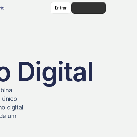
rio
Entrar
👋   Começar
 Digital
bina 
único 
digital 
de um 