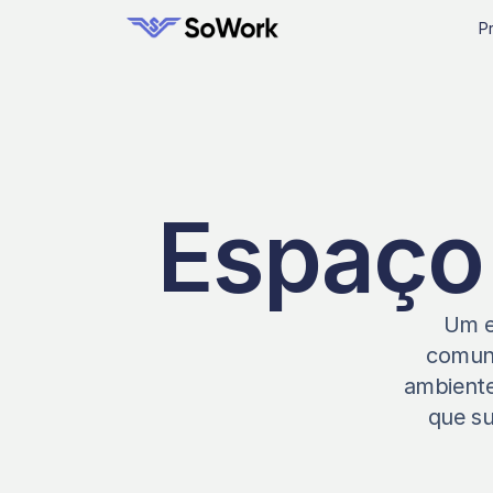
P
Espaço 
Um e
comuni
ambiente
que su