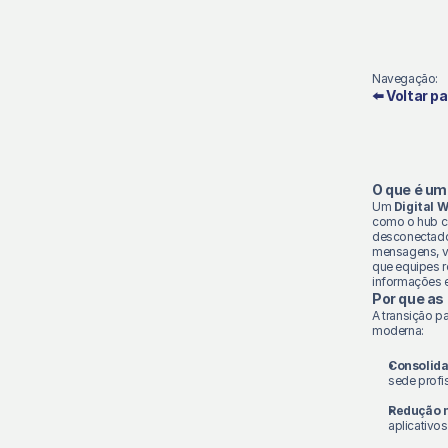
Navegação:
⬅️ Voltar p
O que é um
Um
Digital 
como o hub cen
desconectado
mensagens, vi
que equipes r
informações e
Por que as
A transição p
moderna:
Consolida
sede profis
Redução 
aplicativo