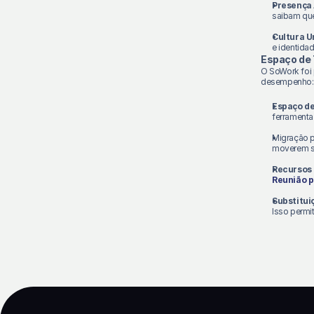
Presença
saibam que
Cultura U
e identida
Espaço de 
O SoWork foi p
desempenho:
Espaço de
ferramenta
Migração 
moverem se
Recursos 
Reunião p
Substitui
Isso permi