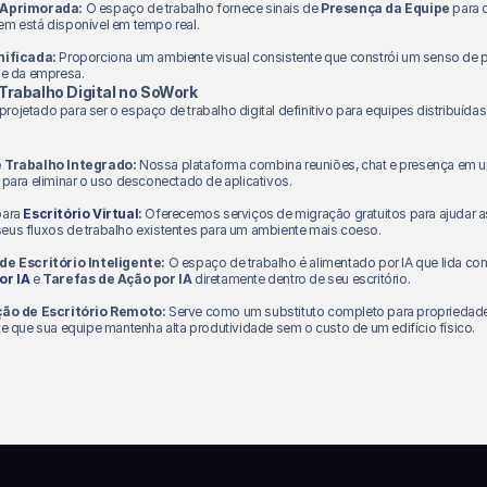
 Aprimorada:
O espaço de trabalho fornece sinais de
Presença da Equipe
para 
m está disponível em tempo real.
nificada:
Proporciona um ambiente visual consistente que constrói um senso de 
de da empresa.
Trabalho Digital no SoWork
rojetado para ser o espaço de trabalho digital definitivo para equipes distribuídas
 Trabalho Integrado:
Nossa plataforma combina reuniões, chat e presença em 
 para eliminar o uso desconectado de aplicativos.
para
Escritório Virtual
:
Oferecemos serviços de migração gratuitos para ajudar a
us fluxos de trabalho existentes para um ambiente mais coeso.
de Escritório Inteligente:
O espaço de trabalho é alimentado por IA que lida c
or IA
e
Tarefas de Ação por IA
diretamente dentro de seu escritório.
ção de Escritório Remoto:
Serve como um substituto completo para propriedades
te que sua equipe mantenha alta produtividade sem o custo de um edifício físico.