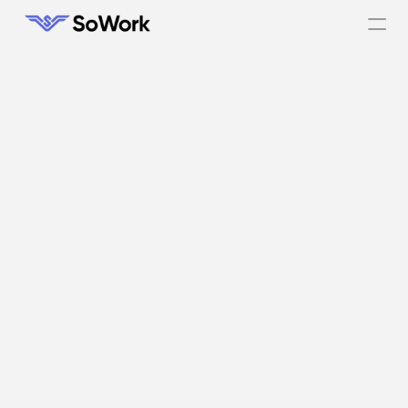
A BY Venture Partners 
aumenta a produtividade da 
equipe de investimentos 
com o SoWork
Estamos divididos em três países. Antes do 
SoWork, nossa produtividade estava realmente 
sofrendo. Precisávamos de uma ferramenta para 
eliminar os desafios de colaboração que 
Guy Labaki, 
estávamos enfrentando.
Analista da BY 