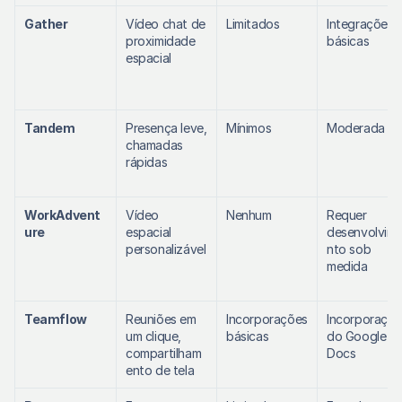
Gather
Vídeo chat de 
Limitados
Integrações 
proximidade 
básicas
espacial
Tandem
Presença leve, 
Mínimos
Moderada
chamadas 
rápidas
WorkAdvent
Vídeo 
Nenhum
Requer 
ure
espacial 
desenvolvim
personalizável
nto sob 
medida
Teamflow
Reuniões em 
Incorporações 
Incorporaçõe
um clique, 
básicas
do Google 
compartilham
Docs
ento de tela