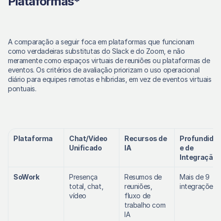
Plataformas*
A comparação a seguir foca em plataformas que funcionam 
como verdadeiras substitutas do Slack e do Zoom, e não 
meramente como espaços virtuais de reuniões ou plataformas de 
eventos. Os critérios de avaliação priorizam o uso operacional 
diário para equipes remotas e híbridas, em vez de eventos virtuais 
pontuais. 
Plataforma
Chat/Vídeo 
Recursos de 
Profundida
Unificado
IA
e de 
Integração
SoWork
Presença 
Resumos de 
Mais de 9 
total, chat, 
reuniões, 
integrações
vídeo
fluxo de 
trabalho com 
IA