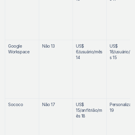
Google 
Não 13
US$ 
US$ 
Workspace
6/usuário/mês 
18/usuário/m
14
s 15
Sococo
Não 17
US$ 
Personalizado
15/anfitrião/m
19
ês 18