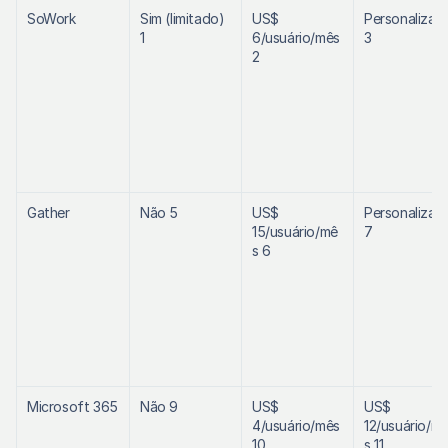
SoWork
Sim (limitado) 
US$ 
Personalizado
1
6/usuário/mês 
3
2
Gather
Não 5
US$ 
Personalizado
15/usuário/mê
7
s 6
Microsoft 365
Não 9
US$ 
US$ 
4/usuário/mês 
12/usuário/m
10
s 11